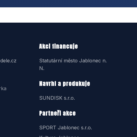
Akci financuje
dele.cz
Statutární město Jablonec n.
N.
Navrhl a produkuje
rka
SUNDISK s.r.o.
Partneři akce
SPORT Jablonec s.r.o.