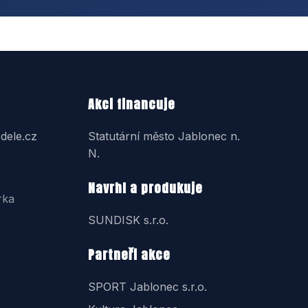
Akci financuje
dele.cz
Statutární město Jablonec n.
N.
Navrhl a produkuje
rka
SUNDISK s.r.o.
Partneři akce
SPORT Jablonec s.r.o.