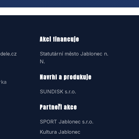
Akci financuje
dele.cz
Statutární město Jablonec n.
N.
Navrhl a produkuje
rka
SUNDISK s.r.o.
Partneři akce
SPORT Jablonec s.r.o.
Kultura Jablonec