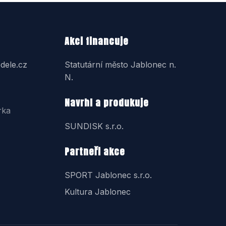
Akci financuje
dele.cz
Statutární město Jablonec n.
N.
Navrhl a produkuje
rka
SUNDISK s.r.o.
Partneři akce
SPORT Jablonec s.r.o.
Kultura Jablonec