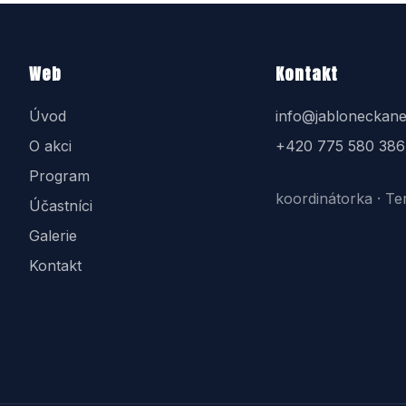
Web
Kontakt
Úvod
info@jabloneckane
O akci
+420 775 580 386
Program
koordinátorka · Te
Účastníci
Galerie
Kontakt