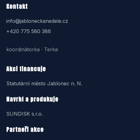
Kontakt
info@jabloneckanedele.cz
+420 775 580 386
koordinátorka · Terka
Akci financuje
Statutární město Jablonec n. N.
Navrhl a produkuje
SUNDISK s.r.o.
Partneři akce