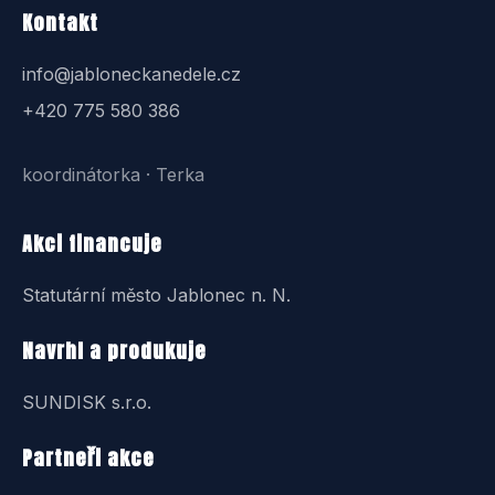
Kontakt
info@jabloneckanedele.cz
+420 775 580 386
koordinátorka · Terka
Akci financuje
Statutární město Jablonec n. N.
Navrhl a produkuje
SUNDISK s.r.o.
Partneři akce